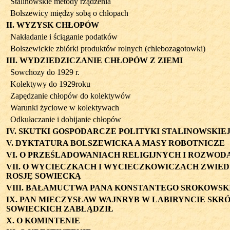
Stalinowskie metody rządzenia
Bolszewicy między sobą o chłopach
II. WYZYSK CHŁOPÓW
Nakładanie i ściąganie podatków
Bolszewickie zbiórki produktów rolnych (chlebozagotowki)
III. WYDZIEDZICZANIE CHŁOPÓW Z ZIEMI
Sowchozy do 1929 r.
Kolektywy do 1929roku
Zapędzanie chłopów do kolektywów
Warunki życiowe w kolektywach
Odkułaczanie i dobijanie chłopów
IV. SKUTKI GOSPODARCZE POLITYKI STALINOWSKIE
V. DYKTATURA BOLSZEWICKA A MASY ROBOTNICZE
VI. O PRZEŚLADOWANIACH RELIGIJNYCH I ROZWOD
VII. O WYCIECZKACH I WYCIECZKOWICZACH ZWIE
ROSJĘ SOWIECKĄ
VIII. BAŁAMUCTWA PANA KONSTANTEGO SROKOWSK
IX. PAN MIECZYSŁAW WAJNRYB W LABIRYNCIE SKR
SOWIECKICH ZABŁĄDZIŁ
X. O KOMINTENIE